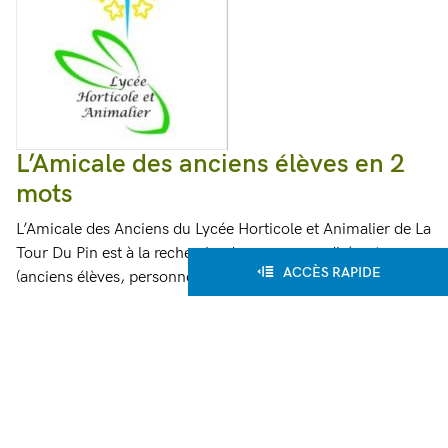
L’Amicale des anciens élèves en 2
mots
L’Amicale des Anciens du Lycée Horticole et Animalier de La
Tour Du Pin est à la recherche de nouveaux adhérents
ACCÈS RAPIDE
(anciens élèves, personnels et enseignants).
Accueil de nouveaux membres
Si vous souhaitez participer à des soirées ou à des sorties,
bénéficier de tarifs préférentiels pour vos entrées dans les
parcs, cinéma ou bien pour vos réservations de vacances,
contactez-nous…Vous avez des idées, des projets,
rejoignez-nous, vous êtes les bienvenus, merci.