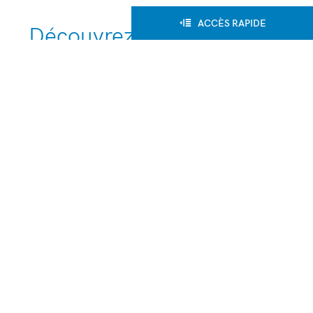
ACCÈS RAPIDE
Découvrez aussi nos lieux
pédagogiques qui
permettent aux élèves de se
retrouver en réelle situation
de travail.
Animalerie