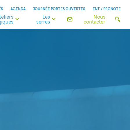
ÉS
AGENDA
JOURNÉE PORTES OUVERTES
ENT / PRONOTE
teliers
Les
Nous
iques
serres
contacter