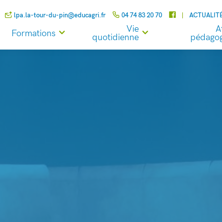
lpa.la-tour-du-pin@educagri.fr
04 74 83 20 70
ACTUALIT
Vie
A
Formations
quotidienne
pédagog