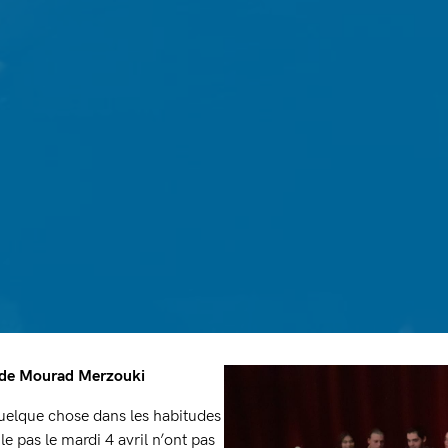
de Mourad Merzouki
quelque chose dans les habitudes
le pas le mardi 4 avril n’ont pas