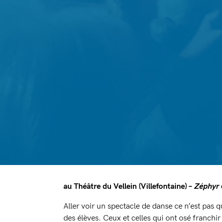
au Théâtre du Vellein (Villefontaine) –
Zéphyr
Aller voir un spectacle de danse ce n’est pas 
des élèves. Ceux et celles qui ont osé franchir 