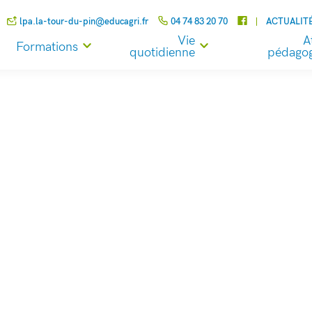
lpa.la-tour-du-pin@educagri.fr
04 74 83 20 70
ACTUALIT
Vie
A
Formations
quotidienne
pédagog