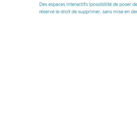
Des espaces interactifs (possibilité de poser d
réserve le droit de supprimer, sans mise en de
en particulier aux dispositions relatives à la 
mettre en cause la responsabilité civile et/ou 
pornographique, quel que soit le support utili
7. Gestion des 
Pour connaître notre politique de gestion des
8. Liens hyperte
Le site contient un certain nombre de liens hyp
Lycée horticole de la Tour du Pin n’a pas la po
fait.
9. Droit applicab