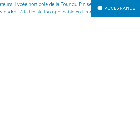
ateurs. Lycée horticole de la Tour du Pin se
ACCÈS RAPIDE
endrait à la législation applicable en France,
du Pin se réserve également la possibilité de
aciste, injurieux, diffamant, ou
ntialité
 Lycée horticole de la Tour du Pin. Cependant,
mera en conséquence aucune responsabilité de ce
diction