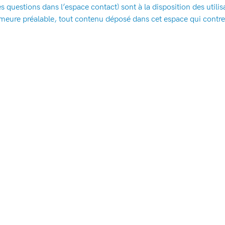
es questions dans l’espace contact) sont à la disposition des utilis
meure préalable, tout contenu déposé dans cet espace qui contrevi
protection des données. Le cas échéant, Lycée horticole de la Tour 
pénale de l’utilisateur, notamment en cas de message à caractère r
sé (texte, photographie…).
données personnelles
 données personnelles, consultez cette page :
Politique de confide
xtes
ertextes vers d’autres sites, mis en place avec l’autorisation de
ssibilité de vérifier le contenu des sites ainsi visités, et n’assu
le et attribution de juri