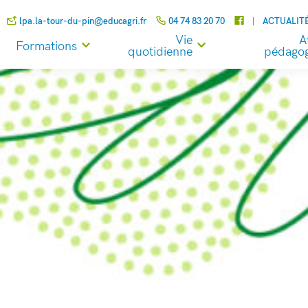
lpa.la-tour-du-pin@educagri.fr
04 74 83 20 70
ACTUALIT
Vie
A
Formations
quotidienne
pédagog