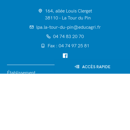
164, allée Louis Clerget
38110 - La Tour du Pin
lpa.la-tour-du-pin@educagri.fr
04 74 83 20 70
Fax : 04 74 97 25 81
ACCÈS RAPIDE
Établissement
Formations
Tarifs de scolarité
Vie quotidienne
Ateliers pédagogiques
Les serres : vente directe
Les serres : vente en gros