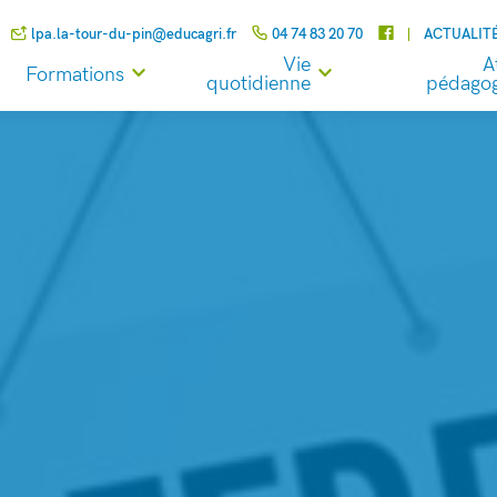
lpa.la-tour-du-pin@educagri.fr
04 74 83 20 70
ACTUALIT
Vie
A
Formations
quotidienne
pédagog