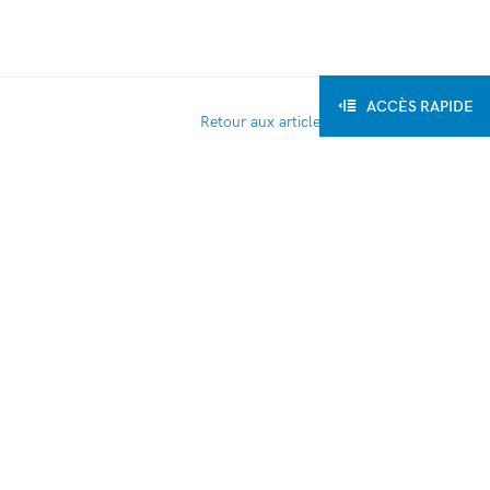
ACCÈS RAPIDE
Retour aux articles
blissement Horticole et Animalier de La Tour
Pin
lycée Horticole et Animalier de La Tour du Pin