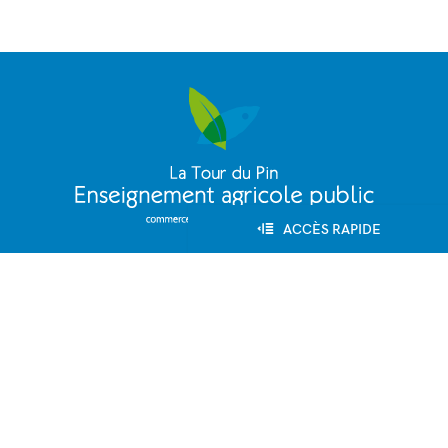
ACCÈS RAPIDE
164, allée Louis Clerget
38110 - La Tour du Pin
lpa.la-tour-du-pin@educagri.fr
04 74 83 20 70
Fax : 04 74 97 25 81