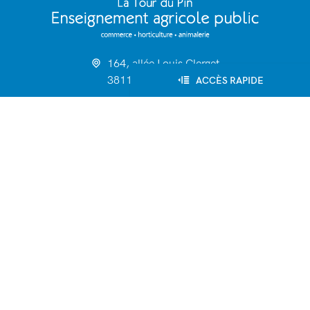
164, allée Louis Clerget
38110 - La Tour du Pin
ACCÈS RAPIDE
lpa.la-tour-du-pin@educagri.fr
04 74 83 20 70
Fax : 04 74 97 25 81
Établissement
Formations
Tarifs de scolarité
Vie quotidienne
Ateliers pédagogiques