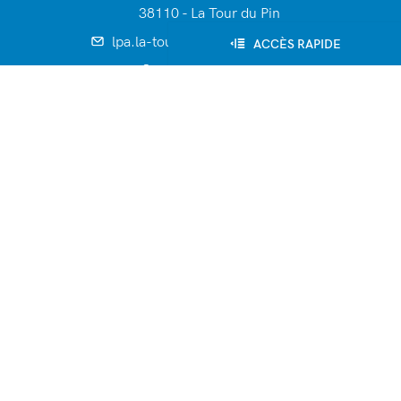
38110 - La Tour du Pin
lpa.la-tour-du-pin@educagri.fr
ACCÈS RAPIDE
04 74 83 20 70
Fax : 04 74 97 25 81
Établissement
Formations
Tarifs de scolarité
Vie quotidienne
Ateliers pédagogiques
Les serres : vente directe
Les serres : vente en gros