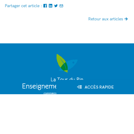
Partager cet article :
Retour aux articles
ACCÈS RAPIDE
164, allée Louis Clerget
38110 - La Tour du Pin
lpa.la-tour-du-pin@educagri.fr
04 74 83 20 70